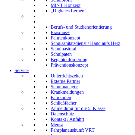
MINT-Konzept
„Digitales Lernen“
Berufs- und Studienorientierung
Erasmus+
Fahrtenkonzept
Schulsanitätsdienst / Hand aufs Herz
Schulpastoral
Schulpaten
Begabtenförderung
Präventionskonzept
Service
Unterrichtszeiten
Externe Partner
Schulmanager
Krankmeldungen
Fahrkarten
Schließfächer
Anmeldung für die 5. Klasse
Datenschutz
Kontakt / Anfahrt
Mensa
Fahrplanauskunft VRT