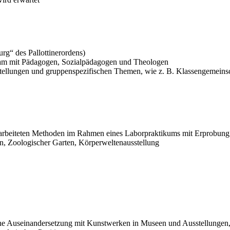
rg“ des Pallottinerordens)
eam mit Pädagogen, Sozialpädagogen und Theologen
estellungen und gruppenspezifischen Themen, wie z. B. Klassengemeinsc
erarbeiteten Methoden im Rahmen eines Laborpraktikums mit Erprobun
n, Zoologischer Garten, Körperweltenausstellung
che Auseinandersetzung mit Kunstwerken in Museen und Ausstellungen, d