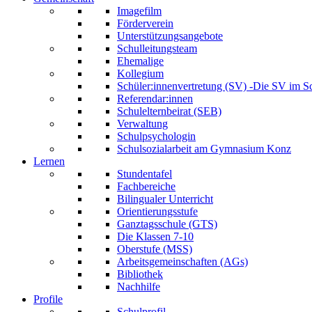
Imagefilm
Förderverein
Unterstützungsangebote
Schulleitungsteam
Ehemalige
Kollegium
Schüler:innenvertretung (SV) -Die SV im S
Referendar:innen
Schulelternbeirat (SEB)
Verwaltung
Schulpsychologin
Schulsozialarbeit am Gymnasium Konz
Lernen
Stundentafel
Fachbereiche
Bilingualer Unterricht
Orientierungsstufe
Ganztagsschule (GTS)
Die Klassen 7-10
Oberstufe (MSS)
Arbeitsgemeinschaften (AGs)
Bibliothek
Nachhilfe
Profile
Schulprofil