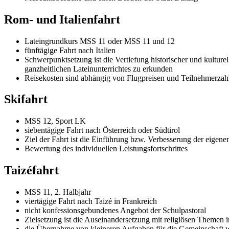
Rom- und Italienfahrt
Lateingrundkurs MSS 11 oder MSS 11 und 12
fünftägige Fahrt nach Italien
Schwerpunktsetzung ist die Vertiefung historischer und kultu
ganzheitlichen Lateinunterrichtes zu erkunden
Reisekosten sind abhängig von Flugpreisen und Teilnehmerzahl
Skifahrt
MSS 12, Sport LK
siebentägige Fahrt nach Österreich oder Südtirol
Ziel der Fahrt ist die Einführung bzw. Verbesserung der eigene
Bewertung des individuellen Leistungsfortschrittes
Taizéfahrt
MSS 11, 2. Halbjahr
viertägige Fahrt nach Taizé in Frankreich
nicht konfessionsgebundenes Angebot der Schulpastoral
Zielsetzung ist die Auseinandersetzung mit religiösen Themen 
die Übernahme von kleineren Aufgaben für die Gemeinschaft w